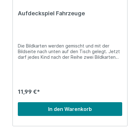
Aufdeckspiel Fahrzeuge
Die Bildkarten werden gemischt und mit der
Bildseite nach unten auf den Tisch gelegt. Jetzt
darf jedes Kind nach der Reihe zwei Bildkarten
aufdecken. Wenn die zwei aufgedeckten Karten
ein Paar ergeben, darf es die Karten behalten.
Deckt es aber ein Paar auf, die nicht zusammen
passen, so müssen die Karten wieder
zurückgelegt werden.Gewonnen hat das Kind,
dass am Ende die meisten Paare gesammelt hat.
11,99 €*
In den Warenkorb