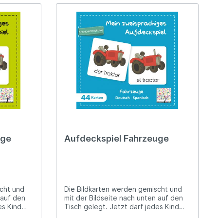
Iste bu öyküde çok sevdiği mavi
kanatli kelebeği arayan
sümüklüböceğin yaşadıklarını
okuyacaksınız.Sevgiyi Ararken -
Hardcover (5+) 34 Seiten / Sayfa
uge
Aufdeckspiel Fahrzeuge
scht und
Die Bildkarten werden gemischt und
 auf den
mit der Bildseite nach unten auf den
es Kind
Tisch gelegt. Jetzt darf jedes Kind
ten
nach der Reihe zwei Bildkarten