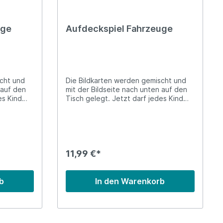
uge
Aufdeckspiel Fahrzeuge
scht und
Die Bildkarten werden gemischt und
 auf den
mit der Bildseite nach unten auf den
es Kind
Tisch gelegt. Jetzt darf jedes Kind
ten
nach der Reihe zwei Bildkarten
aufdecken. Wenn die zwei
ar
aufgedeckten Karten ein Paar
 behalten.
ergeben, darf es die Karten behalten.
ie nicht
Deckt es aber ein Paar auf, die nicht
n die
zusammen passen, so müssen die
11,99 €*
 werden.
Karten wieder zurückgelegt werden.
ss am
Gewonnen hat das Kind, dass am
ammelt
Ende die meisten Paare gesammelt
b
In den Warenkorb
hat.