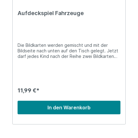
Aufdeckspiel Fahrzeuge
Die Bildkarten werden gemischt und mit der
Bildseite nach unten auf den Tisch gelegt. Jetzt
darf jedes Kind nach der Reihe zwei Bildkarten
aufdecken. Wenn die zwei aufgedeckten Karten
ein Paar ergeben, darf es die Karten behalten.
Deckt es aber ein Paar auf, die nicht zusammen
passen, so müssen die Karten wieder
zurückgelegt werden.Gewonnen hat das Kind,
dass am Ende die meisten Paare gesammelt hat.
11,99 €*
In den Warenkorb