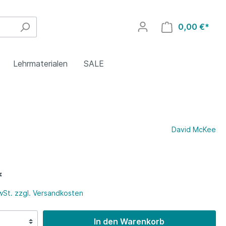
0,00 €*
Lehrmaterialen
SALE
4. Klasse
Polnisch
Griechisch
David McKee
8. Klasse
Rumänisch
Polnisch
*
Islamischer Religionsunterricht
Türkisch
MwSt. zzgl. Versandkosten
In den Warenkorb